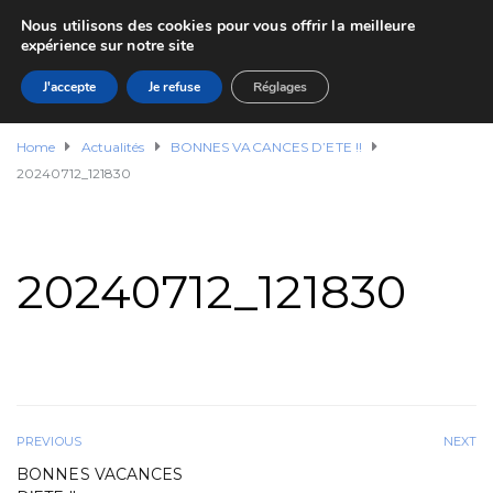
Nous utilisons des cookies pour vous offrir la meilleure
expérience sur notre site
J'accepte
Je refuse
Réglages
Home
Actualités
BONNES VACANCES D’ETE !!
20240712_121830
20240712_121830
PREVIOUS
NEXT
BONNES VACANCES