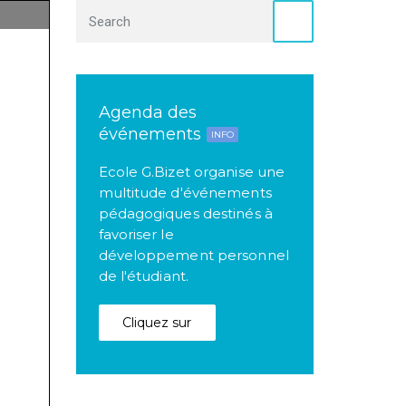
Agenda des
événements
INFO
Ecole G.Bizet organise une
multitude d'événements
pédagogiques destinés à
favoriser le
développement personnel
de l'étudiant.
Cliquez sur