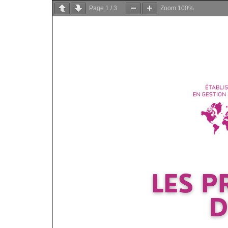
Page
1
/
3
Zoom
100%