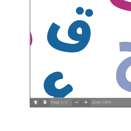
Page
1
/
3
Zoom
100%