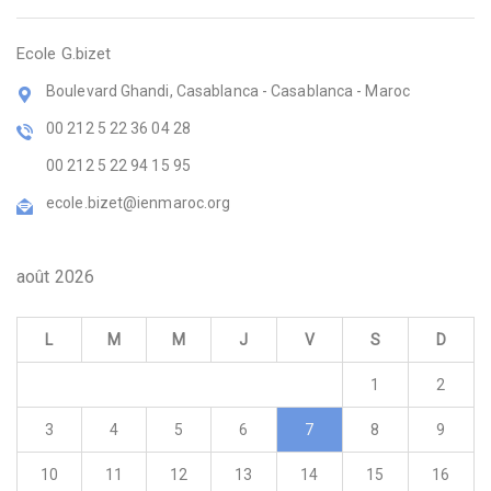
Ecole G.bizet
Boulevard Ghandi, Casablanca - Casablanca - Maroc
00 212 5 22 36 04 28
00 212 5 22 94 15 95
ecole.bizet@ienmaroc.org
août 2026
L
M
M
J
V
S
D
1
2
3
4
5
6
7
8
9
10
11
12
13
14
15
16