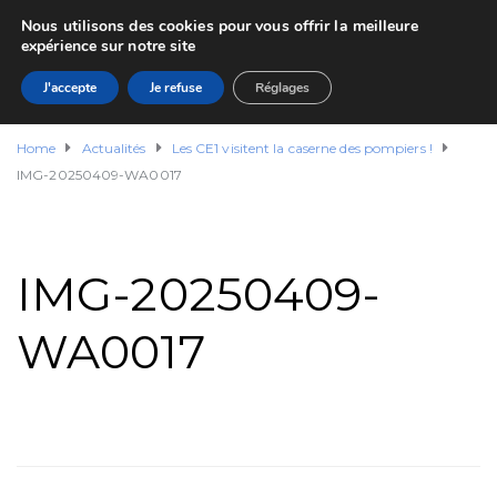
Nous utilisons des cookies pour vous offrir la meilleure
expérience sur notre site
J'accepte
Je refuse
Réglages
Home
Actualités
Les CE1 visitent la caserne des pompiers !
IMG-20250409-WA0017
IMG-20250409-
WA0017