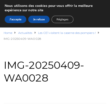
Nous utilisons des cookies pour vous offrir la meilleure
expérience sur notre site
J'accepte
Je refuse
Réglages
Home
Actualités
Les CE1 visitent la caserne des pompiers !
IMG-20250409-WA0028
IMG-20250409-
WA0028