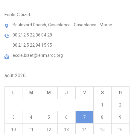
Ecole G.bizet
Boulevard Ghandi, Casablanca - Casablanca - Maroc
00 212 5 22 36 04 28
00 212 5 22 94 15 95
ecole.bizet@ienmaroc.org
août 2026
L
M
M
J
V
S
D
1
2
3
4
5
6
7
8
9
10
11
12
13
14
15
16