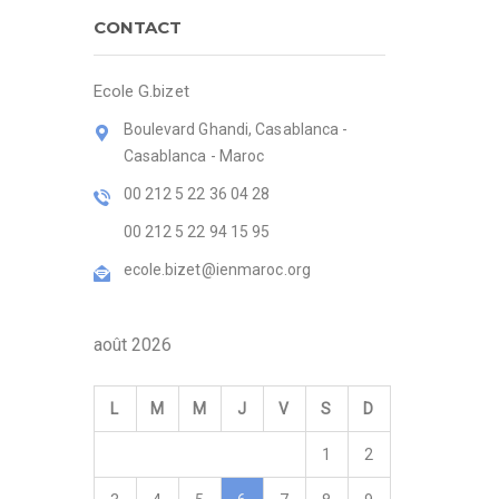
CONTACT
Ecole G.bizet
Boulevard Ghandi, Casablanca -
Casablanca - Maroc
00 212 5 22 36 04 28
00 212 5 22 94 15 95
ecole.bizet@ienmaroc.org
août 2026
L
M
M
J
V
S
D
1
2