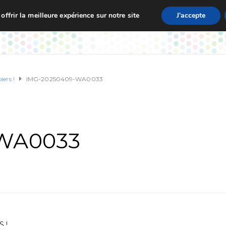
ffrir la meilleure expérience sur notre site
J'accepte
zet
Vie de L’École
Actualités
Informations Pratique
iers !
IMG-20250409-WA0033
WA0033
 !