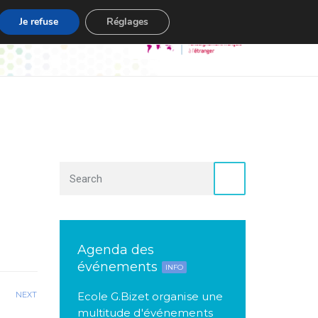
Je refuse
Réglages
s
Contact
Agenda des
événements
INFO
NEXT
Ecole G.Bizet organise une
multitude d'événements