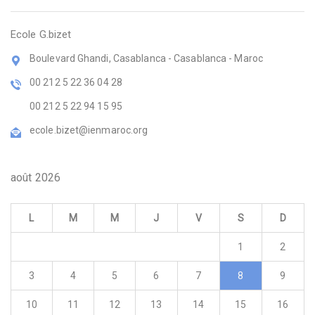
Ecole G.bizet
Boulevard Ghandi, Casablanca - Casablanca - Maroc
00 212 5 22 36 04 28
00 212 5 22 94 15 95
ecole.bizet@ienmaroc.org
août 2026
L
M
M
J
V
S
D
1
2
3
4
5
6
7
8
9
10
11
12
13
14
15
16