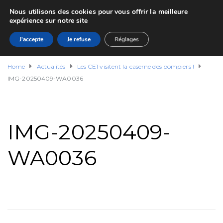
Nous utilisons des cookies pour vous offrir la meilleure
expérience sur notre site
J'accepte
Je refuse
Réglages
Home
Actualités
Les CE1 visitent la caserne des pompiers !
IMG-20250409-WA0036
IMG-20250409-
WA0036