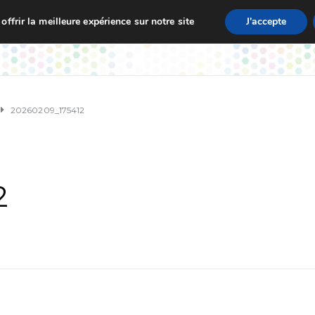
ffrir la meilleure expérience sur notre site
J'accepte
zet
Vie de L’École
Actualités
Informations Pratique
20260209_175412
2