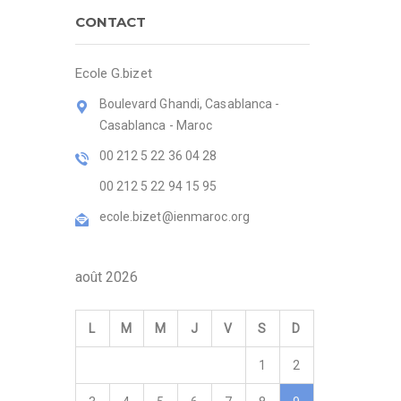
CONTACT
Ecole G.bizet
Boulevard Ghandi, Casablanca -
Casablanca - Maroc
00 212 5 22 36 04 28
00 212 5 22 94 15 95
ecole.bizet@ienmaroc.org
août 2026
L
M
M
J
V
S
D
1
2