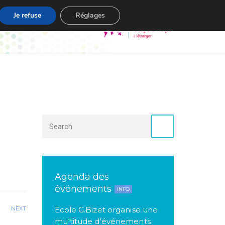
Je refuse
Réglages
s
Contact
Agenda des
événements
INFO
NEXT
Ecole G.Bizet organise une
multitude d'événements