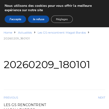
Nous utilisons des cookies pour vous offrir la meilleure
expérience sur notre site
J'accepte
Je refuse
Réglages
Home
Actualités
Les GS rencontrent Magali Bardos
20260209_180101
20260209_180101
PREVIOUS
NEXT
LES GS RENCONTRENT