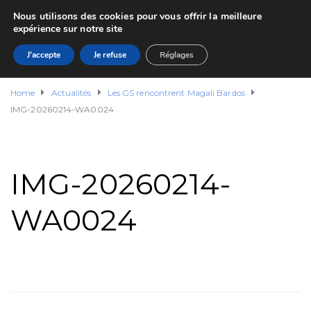
Nous utilisons des cookies pour vous offrir la meilleure
expérience sur notre site
J'accepte
Je refuse
Réglages
Home
Actualités
Les GS rencontrent Magali Bardos
IMG-20260214-WA0024
IMG-20260214-
WA0024