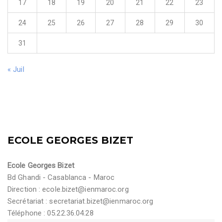
17
18
19
20
21
22
23
24
25
26
27
28
29
30
31
« Juil
ECOLE GEORGES BIZET
Ecole Georges Bizet
Bd Ghandi - Casablanca - Maroc
Direction :
ecole.bizet@ienmaroc.org
Secrétariat :
secretariat.bizet@ienmaroc.org
Téléphone : 05.22.36.04.28