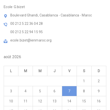
Ecole G.bizet
Boulevard Ghandi, Casablanca - Casablanca - Maroc
00 212 5 22 36 04 28
00 212 5 22 94 15 95
ecole.bizet@ienmaroc.org
août 2026
L
M
M
J
V
S
D
1
2
3
4
5
6
7
8
9
10
11
12
13
14
15
16