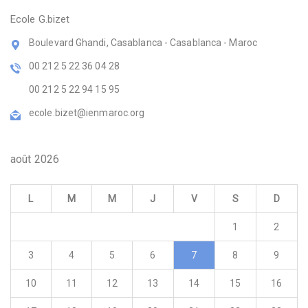
Ecole G.bizet
Boulevard Ghandi, Casablanca - Casablanca - Maroc
00 212 5 22 36 04 28
00 212 5 22 94 15 95
ecole.bizet@ienmaroc.org
août 2026
L
M
M
J
V
S
D
1
2
3
4
5
6
7
8
9
10
11
12
13
14
15
16