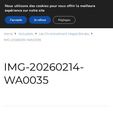
Nous utilisons des cookies pour vous offrir la meilleure
expérience sur notre site
J'accepte
Je refuse
Réglages
Home
Actualités
Les GS rencontrent Magali Bardos
IMG-20260214-WA0035
IMG-20260214-
WA0035