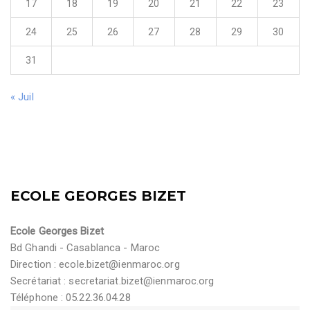
17
18
19
20
21
22
23
24
25
26
27
28
29
30
31
« Juil
ECOLE GEORGES BIZET
Ecole Georges Bizet
Bd Ghandi - Casablanca - Maroc
Direction :
ecole.bizet@ienmaroc.org
Secrétariat :
secretariat.bizet@ienmaroc.org
Téléphone : 05.22.36.04.28