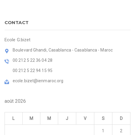
CONTACT
Ecole G.bizet
Boulevard Ghandi, Casablanca - Casablanca - Maroc
00 212 5 22 36 04 28
00 212 5 22 94 15 95
ecole.bizet@ienmaroc.org
août 2026
L
M
M
J
V
S
D
1
2