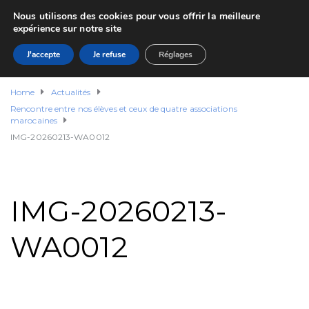
Nous utilisons des cookies pour vous offrir la meilleure
expérience sur notre site
J'accepte
Je refuse
Réglages
Home
Actualités
Rencontre entre nos élèves et ceux de quatre associations
marocaines
IMG-20260213-WA0012
IMG-20260213-
WA0012