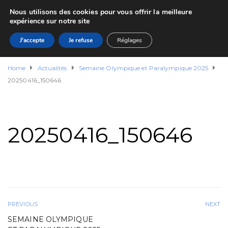
Nous utilisons des cookies pour vous offrir la meilleure
expérience sur notre site
J'accepte
Je refuse
Réglages
Home
Actualités
Semaine Olympique et Paralympique 2025
20250416_150646
20250416_150646
PREVIOUS
NEXT
SEMAINE OLYMPIQUE