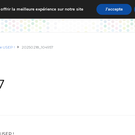
ffrir la meilleure expérience sur notre site
J'accepte
zet
Vie de L’École
Actualités
Informations Pratique
ue USEP !
20250218_104957
7
USEP !