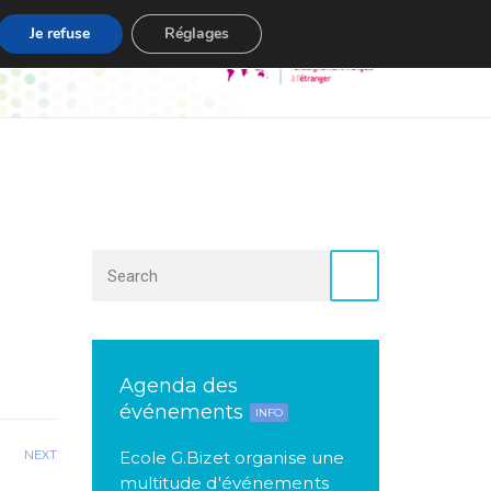
Je refuse
Réglages
s
Contact
Agenda des
événements
INFO
NEXT
Ecole G.Bizet organise une
multitude d'événements