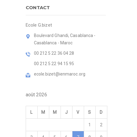
CONTACT
Ecole G.bizet
Boulevard Ghandi, Casablanca -
Casablanca - Maroc
00 212 5 22 36 04 28
00 212 5 22 94 15 95
ecole.bizet@ienmaroc.org
août 2026
L
M
M
J
V
S
D
1
2