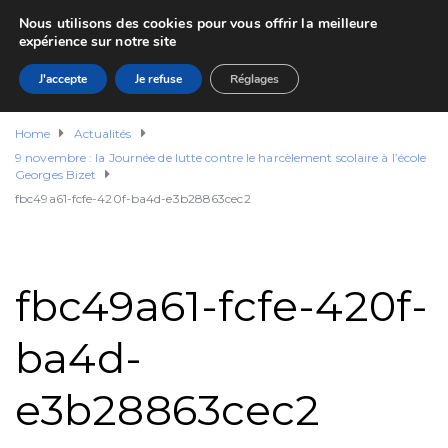
Nous utilisons des cookies pour vous offrir la meilleure
expérience sur notre site
J'accepte
Je refuse
Réglages
Home
Actualités
9 novembre : la Journée de lutte contre le harcèlement scolaire à l’école
Georges Bizet
fbc49a61-fcfe-420f-ba4d-e3b28863cec2
fbc49a61-fcfe-420f-
ba4d-
e3b28863cec2