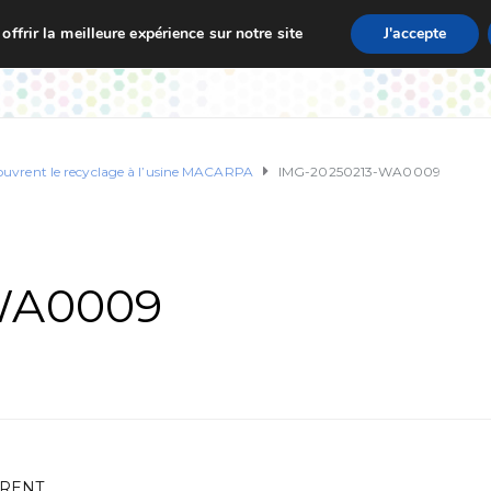
ffrir la meilleure expérience sur notre site
J'accepte
zet
Vie de L’École
Actualités
Informations Pratique
couvrent le recyclage à l’usine MACARPA
IMG-20250213-WA0009
WA0009
VRENT