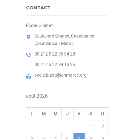
CONTACT
Ecole G.bizet
Boulevard Ghandi, Casablanca -
Casablanca - Maroc
00 212 5 22 36 04 28
00 212 5 22 94 15 95
ecole.bizet@ienmaroc.org
août 2026
L
M
M
J
V
S
D
1
2