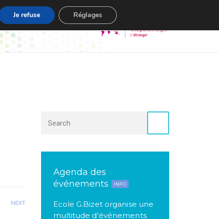
Je refuse
Réglages
s
Contact
Agenda des
événements
INFO
NEXT
Ecole G.Bizet organise une
multitude d'événements