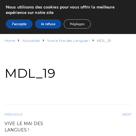
Nous utilisons des cookies pour vous offrir la meilleure
expérience sur notre site
J'accepte
Je refuse
Réglages
Home
Actualités
Vive le Mai des Langues !
MDL_19
MDL_19
PREVIOUS
NEXT
VIVE LE MAI DES
LANGUES !