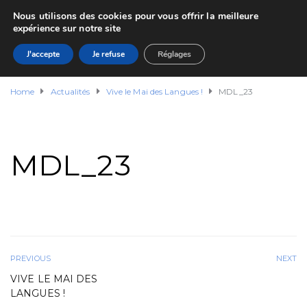
Nous utilisons des cookies pour vous offrir la meilleure
expérience sur notre site
J'accepte
Je refuse
Réglages
Home
Actualités
Vive le Mai des Langues !
MDL_23
MDL_23
PREVIOUS
NEXT
VIVE LE MAI DES
LANGUES !