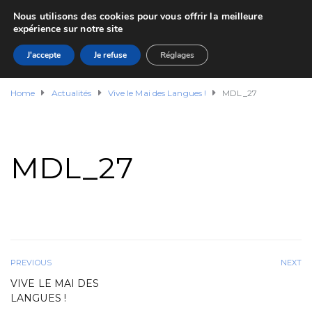
Nous utilisons des cookies pour vous offrir la meilleure
expérience sur notre site
J'accepte
Je refuse
Réglages
Home
Actualités
Vive le Mai des Langues !
MDL_27
MDL_27
PREVIOUS
NEXT
VIVE LE MAI DES
LANGUES !