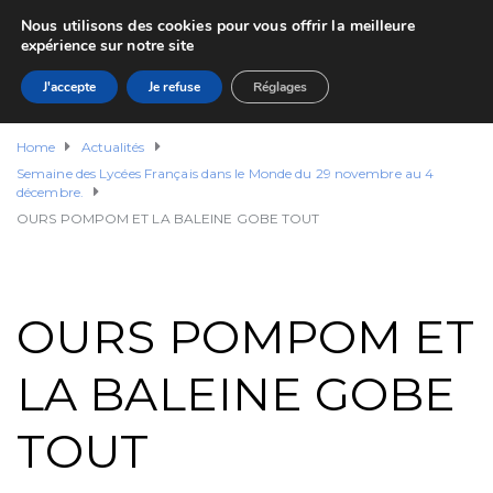
Nous utilisons des cookies pour vous offrir la meilleure
expérience sur notre site
J'accepte
Je refuse
Réglages
Home
Actualités
Semaine des Lycées Français dans le Monde du 29 novembre au 4
décembre.
OURS POMPOM ET LA BALEINE GOBE TOUT
OURS POMPOM ET
LA BALEINE GOBE
TOUT