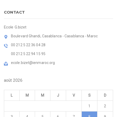
CONTACT
Ecole G.bizet
Boulevard Ghandi, Casablanca - Casablanca - Maroc
00 212 5 22 36 04 28
00 212 5 22 94 15 95
ecole.bizet@ienmaroc.org
août 2026
L
M
M
J
V
S
D
1
2
3
4
5
6
7
8
9