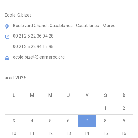
Ecole G.bizet
Boulevard Ghandi, Casablanca - Casablanca - Maroc
00 212 5 22 36 04 28
00 212 5 22 94 15 95
ecole.bizet@ienmaroc.org
août 2026
L
M
M
J
V
S
D
1
2
3
4
5
6
7
8
9
10
11
12
13
14
15
16