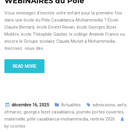
WEBINAIRES du Pôle
Vous envisagez d’inscrire votre enfant pour la première fois
dans une école du Pôle Casablanca-Mohammedia ? École
Claude Bernard, école Ernest Renan, école Georges Bizet,
Molière, école Théophile Gautier, le collège Anatole France ou
encore le Groupe scolaire Claude Monet à Mohammedia…
Inscrivez -vous dès
…
READ MORE
décembre 16, 2025
Actualités
admissions
,
aefe
,
efmaroc
,
georges bizet casablanca
,
journée portes ouvertes
,
maternelle
,
pôle casablanca-mohammedia
,
rentrée 2026
by
ccortes